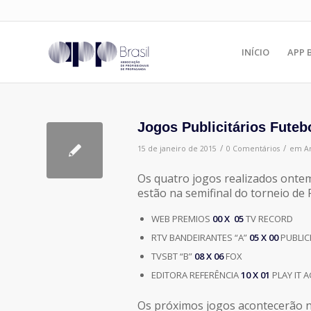
INÍCIO
APP 
Jogos Publicitários Futeb
/
/
15 de janeiro de 2015
0 Comentários
em
Ar
Os quatro jogos realizados ontem
estão na semifinal do torneio de 
WEB PREMIOS
00 X 05
TV RECORD
RTV BANDEIRANTES “A”
05 X 00
PUBLIC
TVSBT “B”
08 X 06
FOX
EDITORA REFERÊNCIA
10 X 01
PLAY IT 
Os próximos jogos acontecerão n