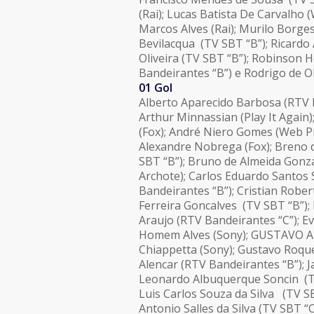
(Rai); Lucas Batista De Carvalho 
Marcos Alves (Rai); Murilo Borge
Bevilacqua (TV SBT “B”); Ricardo 
Oliveira (TV SBT “B”); Robinson 
Bandeirantes “B”) e Rodrigo de O
01 Gol
Alberto Aparecido Barbosa (RTV 
Arthur Minnassian (Play It Again)
(Fox); André Niero Gomes (Web Pr
Alexandre Nobrega (Fox); Breno 
SBT “B”); Bruno de Almeida Gonza
Archote); Carlos Eduardo Santos 
Bandeirantes “B”); Cristian Rober
Ferreira Goncalves (TV SBT “B”);
Araujo (RTV Bandeirantes “C”); E
Homem Alves (Sony); GUSTAVO Ama
Chiappetta (Sony); Gustavo Roque 
Alencar (RTV Bandeirantes “B”); 
Leonardo Albuquerque Soncin (TV
Luis Carlos Souza da Silva (TV SB
Antonio Salles da Silva (TV SBT 