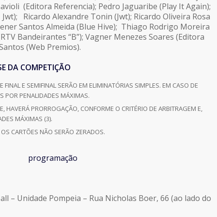
ioli (Editora Referencia); Pedro Jaguaribe (Play It Again);
 Jwt); Ricardo Alexandre Tonin (Jwt); Ricardo Oliveira Rosa
Dener Santos Almeida (Blue Hive); Thiago Rodrigo Moreira
a (RTV Bandeirantes “B”); Vagner Menezes Soares (Editora
Santos (Web Premios).
SE DA COMPETIÇÃO
E FINAL E SEMIFINAL SERÃO EM ELIMINATÓRIAS SIMPLES. EM CASO DE
AS POR PENALIDADES MÁXIMAS.
TE, HAVERÁ PRORROGAÇÃO, CONFORME O CRITÉRIO DE ARBITRAGEM E,
DES MÁXIMAS (3).
IS OS CARTÕES NÃO SERÃO ZERADOS.
all – Unidade Pompeia – Rua Nicholas Boer, 66 (ao lado do