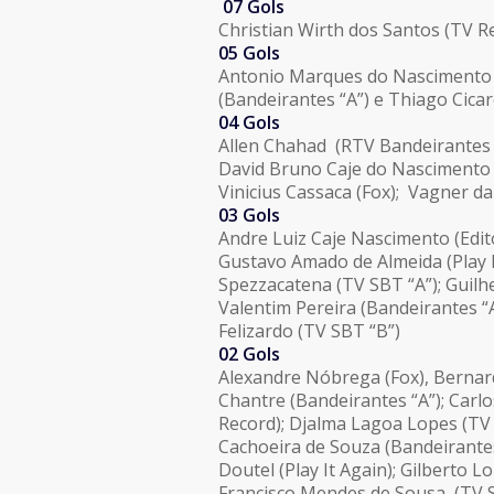
07 Gols
Christian Wirth dos Santos (TV Re
05 Gols
Antonio Marques do Nascimento (
(Bandeirantes “A”) e Thiago Cica
04 Gols
Allen Chahad (RTV Bandeirantes “C
David Bruno Caje do Nascimento (
Vinicius Cassaca (Fox); Vagner da 
03 Gols
Andre Luiz Caje Nascimento (Edito
Gustavo Amado de Almeida (Play It
Spezzacatena (TV SBT “A”); Guilh
Valentim Pereira (Bandeirantes “
Felizardo (TV SBT “B”)
02 Gols
Alexandre Nóbrega (Fox), Berna
Chantre (Bandeirantes “A”); Carlo
Record); Djalma Lagoa Lopes (TV
Cachoeira de Souza (Bandeirantes 
Doutel (Play It Again); Gilberto 
Francisco Mendes de Sousa (TV SBT