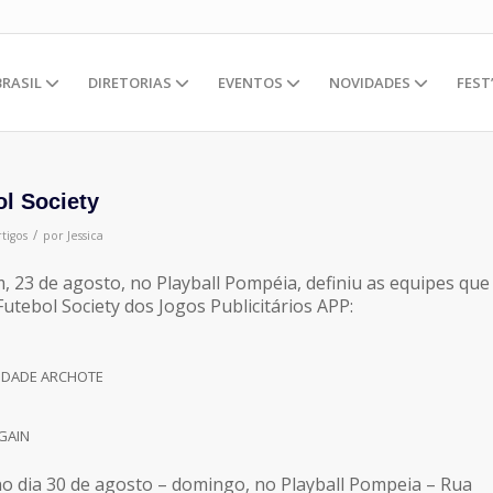
BRASIL
DIRETORIAS
EVENTOS
NOVIDADES
FEST
ol Society
/
tigos
por
Jessica
, 23 de agosto, no Playball Pompéia, definiu as equipes que
Futebol Society dos Jogos Publicitários APP:
IDADE ARCHOTE
AGAIN
o dia 30 de agosto – domingo, no Playball Pompeia – Rua