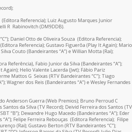
cord);
Editora Referencia); Luiz Augusto Marques Junior
relli R Rabinovitch (DM9DDB).
”); Daniel Otto de Oliveira Souza (Editora Referencia);
Editora Referencia); Gustavo Figuerôa (Play It Again); Mario
Silva Couto (Bandeirantes “A”) e Willian Motta (Rai);
ra Referência), Fabio Junior da Silva (Bandeirantes “A”);
 Again); Helio Valente Lacerda (Jwt); Fábio Pariz
erme Mattos G Seixas (RTV Bandeirantes “C”); Tiago
A”); Wagner dos Reis (Bandeirantes “A”) e Wesley Fernandes
rdo Anderson Guerra (Web Premios); Bruno Perroud C
s Santos da Silva (TV Record); Deivid Ferreira dos Santos (TV
 SBT “B”); Dewandre Hugo Macedo (Bandeirantes “A”); Eder
“A”); Felipe Ferreira Rebouças (Editora Referencia); Filipe
Lourenço (Rai); Gustavo Berton (RTV Bandeirantes “C”);
 “D”); Jeferson Barros da Silva (TV Record); Julio Dias