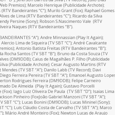
(Web Premios); Marcelo Henrique (Publicidade Archote);
s (RTV Bandeirantes “C”); Murilo Grant (Fox); Raphael Gomes
Alves de Lima (RTV Bandeirantes “C”); Ricardo da Silva
Hendy Persine (Sony); Robson S.Nascimento Vale (RTV
liveira Naques (RTV Bandeirantes “B”).
BANDEIRANTES “A”); Andre Minnassian (Play It Again);
; Alercio Lima de Siqueira (TV SBT “C”); André Cavalcante
emios); Antonio Batista Freitas (RTV Bandeirantes “B”);
da Rocha Santos (TV SBT “B”); Bruno da Costa Souza (TV
lves (DM9DDB); Caius de Magalhães P. Filho (Publicidade
Silva (Publicidade Archote); Cesar Augusto Martins (RTV
t Mendes (TV SBT “A”); Danilo Labb (TV Record); Davi
 Diego Ferreira Pereira (TV SBT “A”); Emanoel Augusto Lope
verton Rodrigues Ferreira (DM9DDB); Felipe Carneiro
do De Almeida (Play It Again); Gustavo Porcelli
(Fox); Iago Luiz Oliveira De Paula (TV SBT “D”); Isaias Lima
Jackson Pinheiro (FoxJoão Gabriel Manzoni (TV SBT “A”);
 SBT “C”); Lucas Bonini (DM9DDB); Lucas Mininel (Sony);
T “C”); Luís Cláudio Costa de Carvalho (TV SBT “A”); Marco
“C”); Mário André Monteiro (Fox); Newton Lucas de Araujo