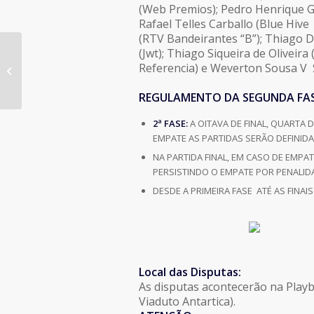
(Web Premios); Pedro Henrique Gav
Rafael Telles Carballo (Blue Hive
(RTV Bandeirantes “B”); Thiago 
(Jwt); Thiago Siqueira de Oliveir
Referencia) e Weverton Sousa V 
Jogos Publicitários Futebol Society
REGULAMENTO DA SEGUNDA FA
2ª FASE:
A OITAVA DE FINAL, QUARTA D
EMPATE AS PARTIDAS SERÃO DEFINID
NA PARTIDA FINAL, EM CASO DE EMPA
PERSISTINDO O EMPATE POR PENALIDA
DESDE A PRIMEIRA FASE ATÉ AS FINA
Local das Disputas:
As disputas acontecerão na Playb
Viaduto Antartica).