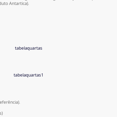
duto Antartica).
eferência).
s)