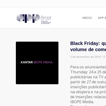
INÍCIO
APP 
Black Friday: q
volume de come
/
2 de dezembro de 2016
0
Para os anunciantes
Thursday: 24 e 25 
publicitárias na TV
partir de 27 de ou
inserções publicitár
na véspera e na próp
de inserções relacio
IBOPE Media.