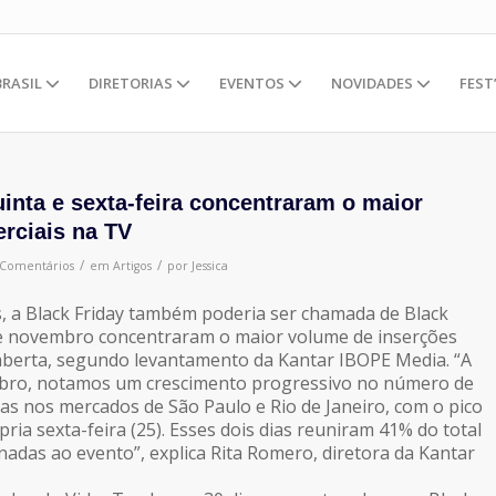
BRASIL
DIRETORIAS
EVENTOS
NOVIDADES
FEST
uinta e sexta-feira concentraram o maior
rciais na TV
/
/
 Comentários
em
Artigos
por
Jessica
, a Black Friday também poderia ser chamada de Black
de novembro concentraram o maior volume de inserções
 aberta, segundo levantamento da Kantar IBOPE Media. “A
tubro, notamos um crescimento progressivo no número de
ias nos mercados de São Paulo e Rio de Janeiro, com o pico
ria sexta-feira (25). Esses dois dias reuniram 41% do total
nadas ao evento”, explica Rita Romero, diretora da Kantar