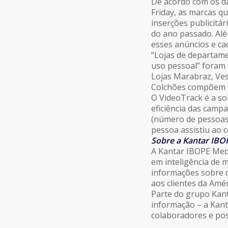
De acordo com os da
Friday, as marcas 
inserções publicitá
do ano passado. Alé
esses anúncios e cad
“Lojas de departame
uso pessoal” foram 
Lojas Marabraz, Ves
Colchões compõem o 
O VideoTrack é a so
eficiência das camp
(número de pessoas 
pessoa assistiu ao c
Sobre a Kantar IBO
A Kantar IBOPE Medi
em inteligência de 
informações sobre 
aos clientes da Amé
Parte do grupo Kan
informação – a Kan
colaboradores e pos