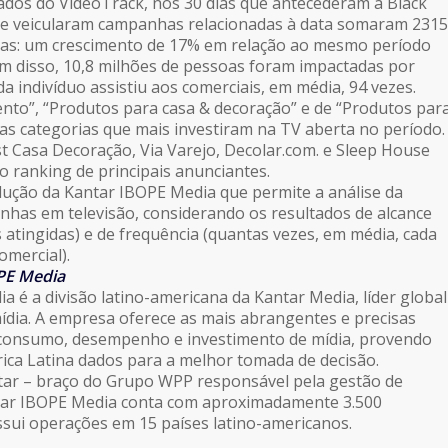
dos do VideoTrack, nos 30 dias que antecederam a Black
que veicularam campanhas relacionadas à data somaram 2315
rias: um crescimento de 17% em relação ao mesmo período
m disso, 10,8 milhões de pessoas foram impactadas por
a indivíduo assistiu aos comerciais, em média, 94 vezes.
nto”, “Produtos para casa & decoração” e de “Produtos par
as categorias que mais investiram na TV aberta no período.
t Casa Decoração, Via Varejo, Decolar.com. e Sleep House
ranking de principais anunciantes.
lução da Kantar IBOPE Media que permite a análise da
anhas em televisão, considerando os resultados de alcance
atingidas) e de frequência (quantas vezes, em média, cada
omercial).
PE Media
a é a divisão latino-americana da Kantar Media, líder global
mídia. A empresa oferece as mais abrangentes e precisas
consumo, desempenho e investimento de mídia, provendo
rica Latina dados para a melhor tomada de decisão.
tar – braço do Grupo WPP responsável pela gestão de
tar IBOPE Media conta com aproximadamente 3.500
sui operações em 15 países latino-americanos.