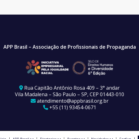
APP Brasil – Associação de Profissionais de Propaganda
Rua Capitão Antônio Rosa 409 – 3° andar
Vila Madalena – São Paulo – SP, CEP 01443-010
atendimento@appbrasil.org.br
+55 (11) 93454-0671
nício
APP Brasil
Diretorias
Eventos
Novidades
Fest’up