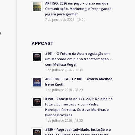
ARTIGO: 2026 em jogo – o ano em que
Comunicação, Marketing e Propaganda
jogam para ganhar
7 de janeiro de 2026 - 19:04
a
APPCAST
#191 – O Futuro da Autorregulação em
um Mercado em plena transformação –
com Melissa Vogel
1 de julho de 2026 - 18:38
APP CONECTA – EP #01 – Afonso Abelhão,
Irene Knoth
1 de julho de 2026 - 18:29
#190 – Concurso de TCC 2025: De olho no
futuro do mercado – com Pedro
Henrique Ferreira, Gustavo Murilhas e
Bianca Prazeres
1 de julho de 2026 - 18:22
#189 – Representatividade, Inclusão e o
Papel da Publicidade como Agente de