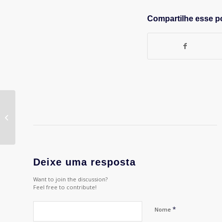
Compartilhe esse p
ESPM no Cinema
apresenta sessão
Segmentando o Novo
Consumidor
Deixe uma resposta
Want to join the discussion?
Feel free to contribute!
*
Nome