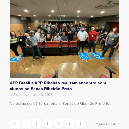
APP Brasil e APP Ribeirão realizam encontro com
alunos no Senac Ribeirão Preto
/
8 de novembro de 2023
No último dia 07, terça-feira, o Senac de Ribeirão Preto foi…
«
‹
2
3
4
5
6
Página 4 de 40