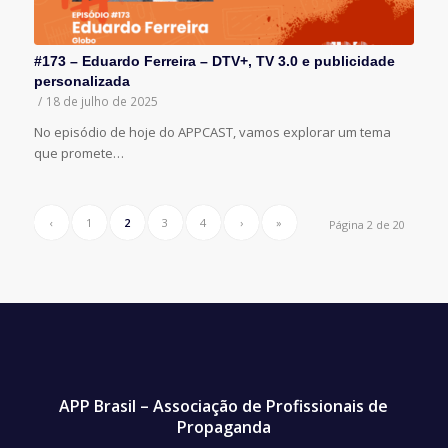
#173 – Eduardo Ferreira – DTV+, TV 3.0 e publicidade
personalizada
/
18 de julho de 2025
No episódio de hoje do APPCAST, vamos explorar um tema
que promete…
‹
1
2
3
4
›
»
Página 2 de 20
APP Brasil – Associação de Profissionais de
Propaganda