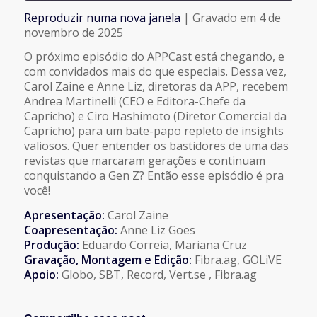
Reproduzir numa nova janela
|
Gravado em 4 de
COMPARTILHAR
novembro de 2025
FEED RSS
O próximo episódio do APPCast está chegando, e
LINK
com convidados mais do que especiais. Dessa vez,
Carol Zaine e Anne Liz, diretoras da APP, recebem
Andrea Martinelli (CEO e Editora-Chefe da
INCORPORAR
Capricho) e Ciro Hashimoto (Diretor Comercial da
Capricho) para um bate-papo repleto de insights
valiosos. Quer entender os bastidores de uma das
revistas que marcaram gerações e continuam
conquistando a Gen Z? Então esse episódio é pra
você!
Apresentação:
Carol Zaine
Coapresentação:
Anne Liz Goes
Produção:
Eduardo Correia, Mariana Cruz
Gravação, Montagem e Edição:
Fibra.ag, GOLiVE
Apoio:
Globo, SBT, Record, Vert.se , Fibra.ag