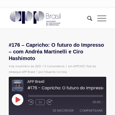
#176 – Capricho: O futuro do Impresso
– com Andréa Martinelli e Ciro
Hashimoto
/
/
4 de novembro de 2025
0 Comentários
em
APPCAST
,
Post de
/
destaque
APP Brasil
por
Eduardo Correia
APP Brasil
#176 - Capricho: O futuro do Impresso - com Andréa Martinelli e Ciro Hashimoto
Reproduzir
1x
00:00
/
episódio
SE INSCREVER
COMPARTILHAR