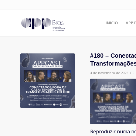
INÍCIO
APP 
#180 – Conecta
Transformações
/
4 de novembro de 2025
0
Reproduzir numa no