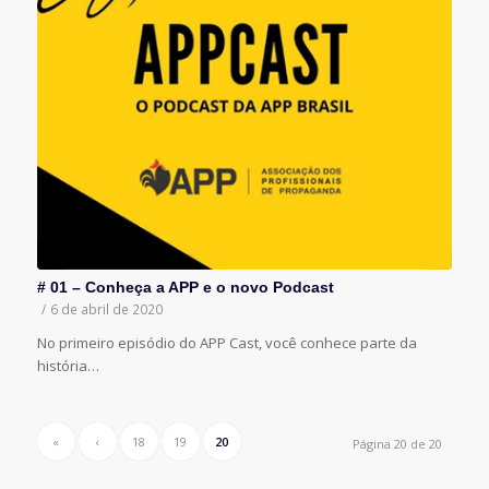
# 01 – Conheça a APP e o novo Podcast
/
6 de abril de 2020
No primeiro episódio do APP Cast, você conhece parte da
história…
«
‹
18
19
20
Página 20 de 20