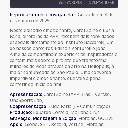
SE INSCREVER
COMPARTILHAR
Reproduzir numa nova janela
|
Gravado em 4 de
COMPARTILHAR
novembro de 2025
FEED RSS
Neste episódio emocionante, Carol Zaine e Lúcia
LINK
Faria, diretoras da APP, recebem dois convidados
especiais diretamente do Instituto Baccarelli, um
de nossos parceiros. Edilson Ventureli e João
INCORPORAR
Almeida compartilham experiências inspiradoras e
contam mais sobre o projeto que transforma
milhares de vidas através da arte na Heliópolis, a
maior comunidade de São Paulo. Uma conversa
imperdível e emocionante, que vale a pena
conferir do início ao fim!
Apresentação:
Carol Zaine (APP Brasil, Vert.se,
UnaSports Lab)
Coapresentação:
Lúcia Faria (LF Comunicação)
Produção:
Eduardo Correia, Mariana Cruz
Gravação, Montagem e Edição:
Fibra.ag, GOLiVE
Apoio:
Globo, SBT, Record, Vert.se , Fibra.ag