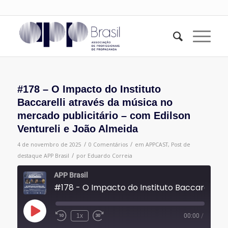
#178 – O Impacto do Instituto
Baccarelli através da música no
mercado publicitário – com Edilson
Ventureli e João Almeida
/
/
4 de novembro de 2025
0 Comentários
em
APPCAST
,
Post de
/
destaque
APP Brasil
por
Eduardo Correia
APP Brasil
#178 - O Impacto do Instituto Baccarelli através da música no mercado pu
Reproduzir
1x
00:00
/
episódio