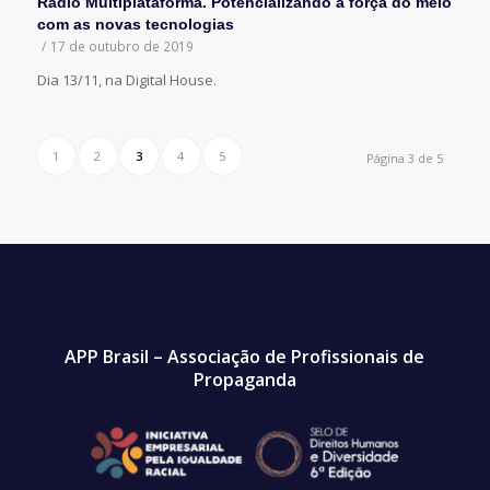
Rádio Multiplataforma. Potencializando a força do meio
com as novas tecnologias
/
17 de outubro de 2019
Dia 13/11, na Digital House.
1
2
3
4
5
Página 3 de 5
APP Brasil – Associação de Profissionais de
Propaganda