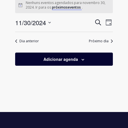
Nenhuns eventos agendados para novembro 30,
for
Notice
2024. Ir para os
próximoseventos
.
novembro
Pesquis
11/30/2024
Naveg
Procurar
30,
Dia
do
eventos
e
Selecione
2024
visual
a
navegaç
Evento
Dia anterior
Próximo dia
data.
de
visuais
Adicionar agenda
de
Eventos