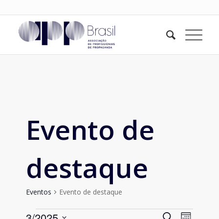
Evento de
destaque
Eventos
Evento de destaque
Eventos
Pesquis
3/2025
Naveg
Procurar