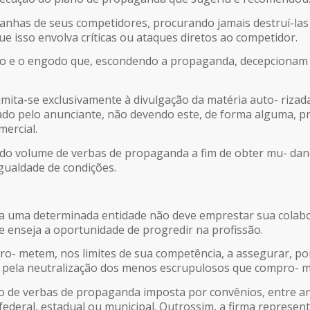
anhas de seus competidores, procurando jamais destruí-las 
e isso envolva críticas ou ataques diretos ao competidor.
ação e o engodo que, escondendo a propaganda, decepciona
limita-se exclusivamente à divulgação da matéria auto- riz
do pelo anunciante, não devendo este, de forma alguma, pret
ercial.
 do volume de verbas de propaganda a fim de obter mu- dança
gualdade de condições.
ra uma determinada entidade não deve emprestar sua colabo
e enseja a oportunidade de progredir na profissão.
o- metem, nos limites de sua competência, a assegurar, por 
ela neutralização dos menos escrupulosos que compro- me
ção de verbas de propaganda imposta por convênios, entre an
 federal, estadual ou municipal. Outrossim, a firma represe