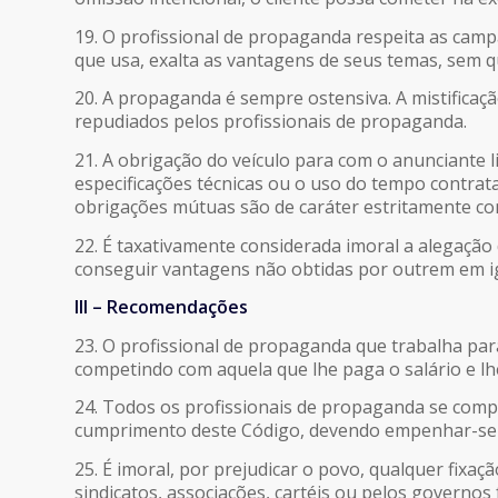
19. O profissional de propaganda respeita as camp
que usa, exalta as vantagens de seus temas, sem qu
20. A propaganda é sempre ostensiva. A mistific
repudiados pelos profissionais de propaganda.
21. A obrigação do veículo para com o anunciante 
especificações técnicas ou o uso do tempo contrata
obrigações mútuas são de caráter estritamente com
22. É taxativamente considerada imoral a alegação
conseguir vantagens não obtidas por outrem em i
III – Recomendações
23. O profissional de propaganda que trabalha pa
competindo com aquela que lhe paga o salário e lh
24. Todos os profissionais de propaganda se compr
cumprimento deste Código, devendo empenhar-se p
25. É imoral, por prejudicar o povo, qualquer fixa
sindicatos, associações, cartéis ou pelos governos