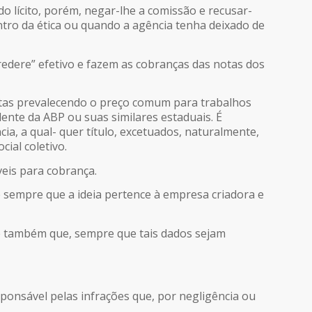
do lícito, porém, negar-lhe a comissão e recusar-
ntro da ética ou quando a agência tenha deixado de
redere” efetivo e fazem as cobranças das notas dos
estas prevalecendo o preço comum para trabalhos
idente da ABP ou suas similares estaduais. É
cia, a qual- quer título, excetuados, naturalmente,
ial coletivo.
eis para cobrança.
e sempre que a ideia pertence à empresa criadora e
se também que, sempre que tais dados sejam
sponsável pelas infrações que, por negligência ou
.