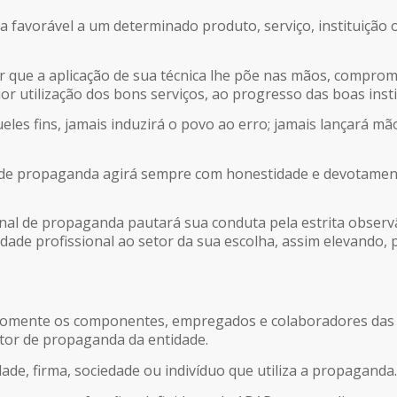
ica favorável a um determinado produto, serviço, instituição
er que a aplicação de sua técnica lhe põe nas mãos, compro
utilização dos bons serviços, ao progresso das boas institu
ueles fins, jamais induzirá o povo ao erro; jamais lançará 
l de propaganda agirá sempre com honestidade e devotamen
ional de propaganda pautará sua conduta pela estrita obser
ividade profissional ao setor da sua escolha, assim elevando,
somente os componentes, empregados e colaboradores das en
setor de propaganda da entidade.
ade, firma, sociedade ou indivíduo que utiliza a propaganda.