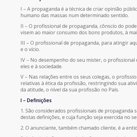
I – A propaganda é a técnica de criar opinião públ
humano das massas num determinado sentido.
II – O profissional de propaganda, cônscio do pod
visem ao maior consumo dos bons produtos, à maior 
III – O profissional de propaganda, para atingir aq
e o vício.
IV – No desempenho do seu mister, o profissiona
eles e à sociedade.
V – Nas relações entre os seus colegas, o profiss
relativas à ética da profissão, restringindo sua at
da atitude, o nível da sua profissão no País.
I – Definições
1. São considerados profissionais de propaganda 
destas definições, e cuja função seja exercida no 
2. O anunciante, também chamado cliente, é a entid