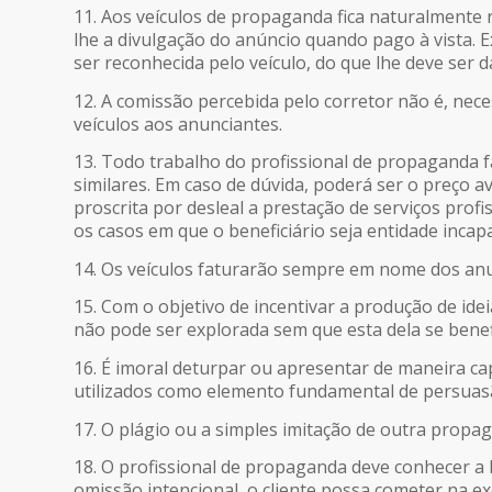
11. Aos veículos de propaganda fica naturalmente r
lhe a divulgação do anúncio quando pago à vista. 
ser reconhecida pelo veículo, do que lhe deve ser 
12. A comissão percebida pelo corretor não é, nec
veículos aos anunciantes.
13. Todo trabalho do profissional de propaganda 
similares. Em caso de dúvida, poderá ser o preço av
proscrita por desleal a prestação de serviços profi
os casos em que o beneficiário seja entidade incapa
14. Os veículos faturarão sempre em nome dos anu
15. Com o objetivo de incentivar a produção de id
não pode ser explorada sem que esta dela se benefi
16. É imoral deturpar ou apresentar de maneira c
utilizados como elemento fundamental de persuas
17. O plágio ou a simples imitação de outra propag
18. O profissional de propaganda deve conhecer a l
omissão intencional, o cliente possa cometer na 