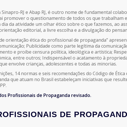
à Sinapro-RJ e Abap RJ, é outro nome de fundamental colabor
 promover o questionamento de todos os que trabalham em 
a dia da atividade um olhar ético sobre o que fazemos, ao as
rientação editorial, a livre escolha e a divulgação do pensam
de orientação ética do profissional de propaganda” aprese
comunicação; Publicidade como parte legítima da comunicação
ento e proíbe censura política, ideológica e artística; Resp
ômica, entre outros; Indispensável o acatamento à proprieda
que envolve crianças, adolescentes e todas as minorias.
nições, 14 normas e seis recomendações do Código de Ética d
da que atuam no Brasil estabeleçam iniciativas que resulte
APP.
 dos Profissionais de Propaganda revisado.
ROFISSIONAIS DE PROPAGAN