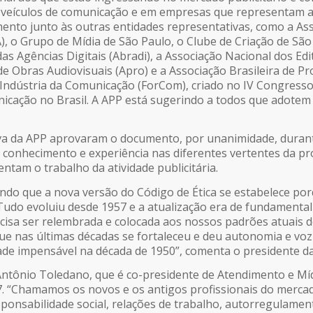
 veículos de comunicação e em empresas que representam as
mento junto às outras entidades representativas, como a Ass
), o Grupo de Mídia de São Paulo, o Clube de Criação de Sã
as Agências Digitais (Abradi), a Associação Nacional dos Edi
 de Obras Audiovisuais (Apro) e a Associação Brasileira de 
dústria da Comunicação (ForCom), criado no IV Congresso B
unicação no Brasil. A APP está sugerindo a todos que adote
iva da APP aprovaram o documento, por unanimidade, durant
m conhecimento e experiência nas diferentes vertentes da p
ntam o trabalho da atividade publicitária.
mando que a nova versão do Código de Ética se estabelece po
Tudo evoluiu desde 1957 e a atualização era de fundamental 
cisa ser relembrada e colocada aos nossos padrões atuais de
ue nas últimas décadas se fortaleceu e deu autonomia e voz 
idade impensável na década de 1950”, comenta o presidente d
ntônio Toledano, que é co-presidente de Atendimento e Míd
 “Chamamos os novos e os antigos profissionais do mercado 
esponsabilidade social, relações de trabalho, autorregulame