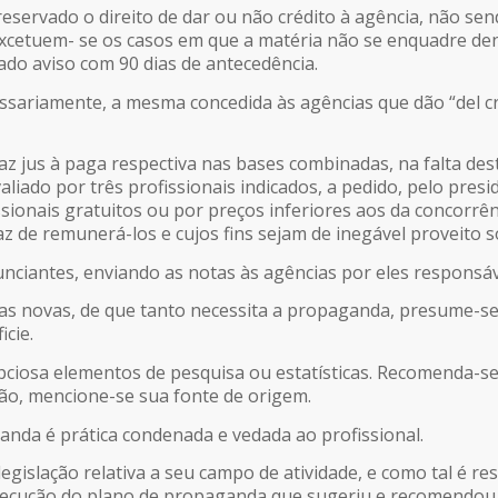
eservado o direito de dar ou não crédito à agência, não sen
Excetuem- se os casos em que a matéria não se enquadre de
dado aviso com 90 dias de antecedência.
essariamente, a mesma concedida às agências que dão “del c
faz jus à paga respectiva nas bases combinadas, na falta d
aliado por três profissionais indicados, a pedido, pelo pres
ssionais gratuitos ou por preços inferiores aos da concorrên
z de remunerá-los e cujos fins sejam de inegável proveito soc
nciantes, enviando as notas às agências por eles responsáv
eias novas, de que tanto necessita a propaganda, presume-s
cie.
apciosa elementos de pesquisa ou estatísticas. Recomenda-
ão, mencione-se sua fonte de origem.
anda é prática condenada e vedada ao profissional.
egislação relativa a seu campo de atividade, e como tal é re
execução do plano de propaganda que sugeriu e recomendou