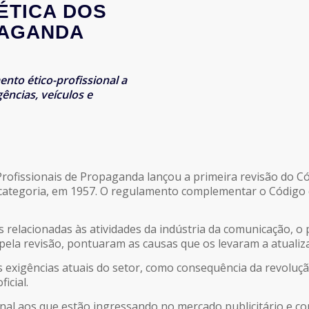
ÉTICA DOS
PAGANDA
to ético-profissional a
ncias, veículos e
rofissionais de Propaganda lançou a primeira revisão do Có
categoria, em 1957. O regulamento complementar o Código d
 relacionadas às atividades da indústria da comunicação, o 
pela revisão, pontuaram as causas que os levaram a atualiz
xigências atuais do setor, como consequência da revoluçã
icial.
sional aos que estão ingressando no mercado publicitário e 