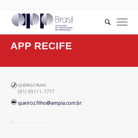
APP RECIFE
QUEIROZ FILHO
(81) 99111-7777
queiroz.filho@ampla.com.br
;