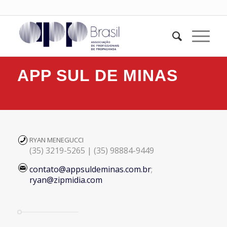
APP SUL DE MINAS
RYAN MENEGUCCI
(35) 3219-5265 | (35) 98884-9449
contato@appsuldeminas.com.br
;
ryan@zipmidia.com