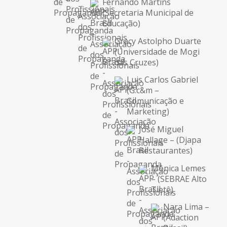
Fernando Martins
(Secretaria Municipal de
Educação)
Gracy Astolpho Duarte
(Universidade de Mogi
das Cruzes)
Luis Carlos Gabriel
(G.c&m –
Comunicação e
Marketing)
José Miguel
Hallage – (Djapa
Restaurantes)
Mônica Lemes
– (SEBRAE Alto
Tietê)
Nara Lima –
(Adaction