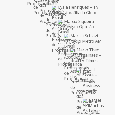
Lysia Henriques – TV
Diário/afiliada Globo
Márcia Siqueira –
Revista Opinião
Marilei Schiavi –
Rádio Metro AM
Mario Theo
Magalhães –
RTV Filmes
Rafael
Costa –
MOKE
Business
Agency
Rafael
Martins
Lopes