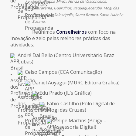
Arujá, Biritiba Mirim, Ferraz de Vasconcelos,
Guararema, Guarulhos, Itaquaquecetuba, Mogi das
Cruzes, Poá, Salesópolis, Santa Branca, Santa Isabel e
Suzano.
Reunimos
Conselheiros
com foco na
Inovação e zelo pelas melhores práticas das
atividades:
André Dal Bello (Centro Universitário Braz
Cubas)
Celso Campos (CCA Comunicação)
Daniel Aoyagui (MURC Editora Gráfica)
Edu Prado (JL’s Gráfica)
Fábio Castilho (Polo Digital de
Mogi das Cruzes)
Felipe Martins (Boigy –
Assessoria Digital)