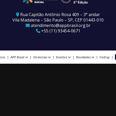
Rua Capitão Antônio Rosa 409 – 3° andar
Vila Madalena – São Paulo – SP, CEP 01443-010
atendimento@appbrasil.org.br
+55 (11) 93454-0671
nício
APP Brasil
Diretorias
Eventos
Novidades
Fest’up