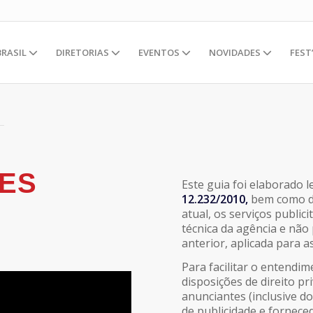
BRASIL
DIRETORIAS
EVENTOS
NOVIDADES
FEST
ÕES
Este guia foi elaborado 
12.232/2010,
bem como 
atual, os serviços public
técnica da agência e não
anterior, aplicada para a
Para facilitar o entendim
disposições de direito p
anunciantes (inclusive do
de publicidade e fornece