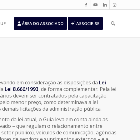
’UP
ÁREA DO ASSOCIADO
ASSOCIE-SE
levando em consideração as disposições da
Lei
da
Lei 8.666/1993
, de forma complementar. Pela lei
itários devem ser contratados pela capacitação
 pelo menor preço, como determinava a lei
s demais licitações da administração pública.
ento da lei atual, o Guia leva em conta ainda as
rivado – que regulam o relacionamento entre
 setor público), veículos de comunicação, agências
dores de serviços e suprimentos externos – e a