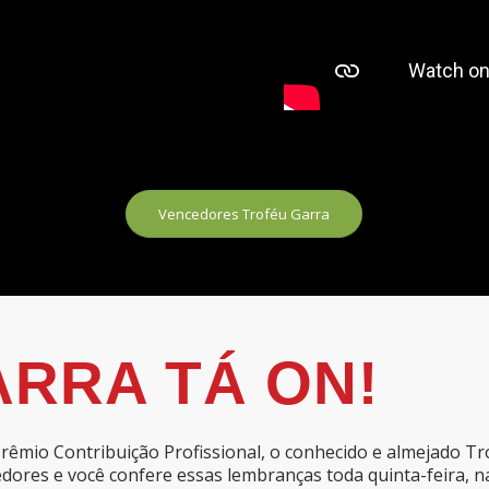
Vencedores Troféu Garra
ARRA TÁ ON!
Prêmio Contribuição Profissional, o conhecido e almejado Tr
ores e você confere essas lembranças toda quinta-feira, nas