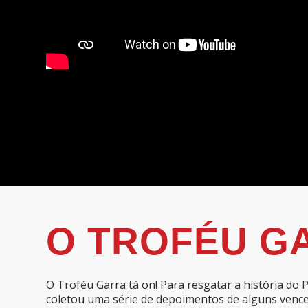
O TROFÉU G
O Troféu Garra tá on! Para resgatar a história do 
coletou uma série de depoimentos de alguns venced