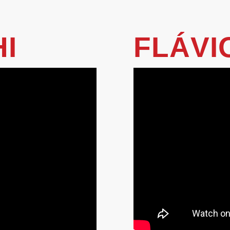
I
FLÁVI