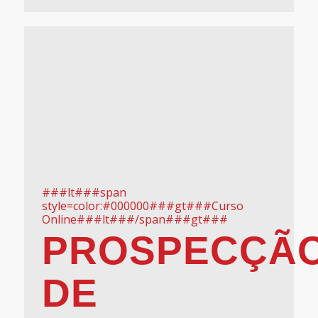
###lt###span
style=color:#000000###gt###Curso
Online###lt###/span###gt###
PROSPECÇÃ
DE