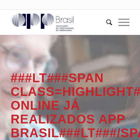
###LT###SPAN
CLASS=HIGHLIGHT
ONLINE JÁ
REALIZADOS APP
BRASIL###LT###/S