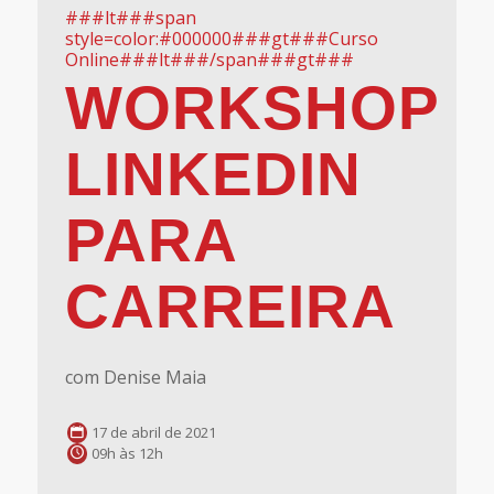
###lt###span
style=color:#000000###gt###Curso
Online###lt###/span###gt###
WORKSHOP
LINKEDIN
PARA
CARREIRA
com Denise Maia
17 de abril de 2021
09h às 12h