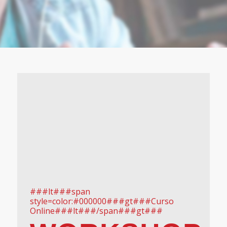
###lt###span
style=color:#000000###gt###Curso
Online###lt###/span###gt###