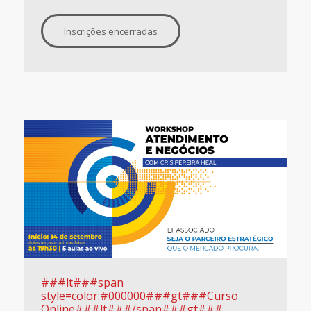
Inscrições encerradas
###lt###span
style=color:#000000###gt###Curso
Online###lt###/span###gt###